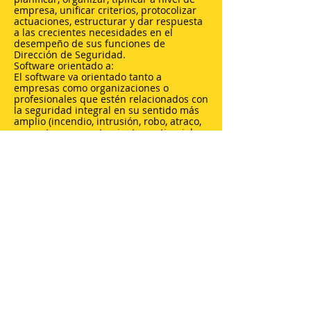
empresa, unificar criterios, protocolizar
actuaciones, estructurar y dar respuesta
a las crecientes necesidades en el
desempeño de sus funciones de
Dirección de Seguridad.
Software orientado a:
El software va orientado tanto a
empresas como organizaciones o
profesionales que estén relacionados con
la seguridad integral en su sentido más
amplio (incendio, intrusión, robo, atraco,
secuestro, comportamientos antisociales,
etc...), así como la protección de personas
y bienes.
UrbiCAD Risks
Assessment:
Metodologías de
Evaluación de Riesgos
Evaluación de riesgos y amenazas,
aplicando doce metodologías diferentes.
Como responsable de las Emergencias,
deberá de estudiar las Amenzas, detectar
las Vulnerabilidades, Analizar los